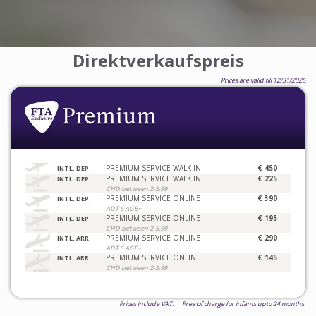
Direktverkaufspreis
Prices are valid till 12/31/2026
PREMIUM SERVICE WALK IN
€ 450
INTL. DEP.
PREMIUM SERVICE WALK IN
€ 225
INTL. DEP.
CHD between 2-5.99
PREMIUM SERVICE ONLINE
€ 390
INTL. DEP.
ADT 6 AGE+
PREMIUM SERVICE ONLINE
€ 195
INTL. DEP.
CHD between 2-5.99
PREMIUM SERVICE ONLINE
€ 290
INTL. ARR.
ADT 6 AGE+
PREMIUM SERVICE ONLINE
€ 145
INTL. ARR.
CHD between 2-5.99
Prices include VAT. Free of charge for infants upto 24 months.