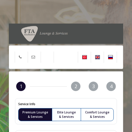
1
2
3
4
Service Info
Premium Lounge
Elite Lounge
Comfort Lounge
& Services
& Services
& Services