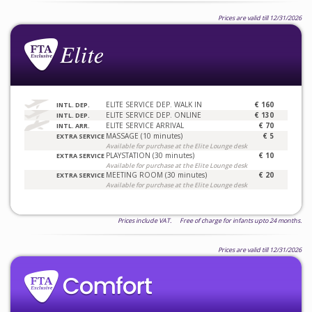
Prices are valid till 12/31/2026
ELITE SERVICE DEP. WALK IN
€ 160
INTL. DEP.
ELITE SERVICE DEP. ONLINE
€ 130
INTL. DEP.
ELITE SERVICE ARRIVAL
€ 70
INTL. ARR.
MASSAGE (10 minutes)
€ 5
EXTRA SERVICE
Available for purchase at the Elite Lounge desk
PLAYSTATION (30 minutes)
€ 10
EXTRA SERVICE
Available for purchase at the Elite Lounge desk
MEETING ROOM (30 minutes)
€ 20
EXTRA SERVICE
Available for purchase at the Elite Lounge desk
Prices include VAT. Free of charge for infants upto 24 months.
Prices are valid till 12/31/2026