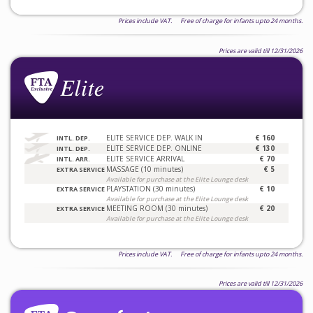
Prices include VAT. Free of charge for infants upto 24 months.
Prices are valid till 12/31/2026
ELITE SERVICE DEP. WALK IN
€ 160
INTL. DEP.
ELITE SERVICE DEP. ONLINE
€ 130
INTL. DEP.
ELITE SERVICE ARRIVAL
€ 70
INTL. ARR.
MASSAGE (10 minutes)
€ 5
EXTRA SERVICE
Available for purchase at the Elite Lounge desk
PLAYSTATION (30 minutes)
€ 10
EXTRA SERVICE
Available for purchase at the Elite Lounge desk
MEETING ROOM (30 minutes)
€ 20
EXTRA SERVICE
Available for purchase at the Elite Lounge desk
Prices include VAT. Free of charge for infants upto 24 months.
Prices are valid till 12/31/2026