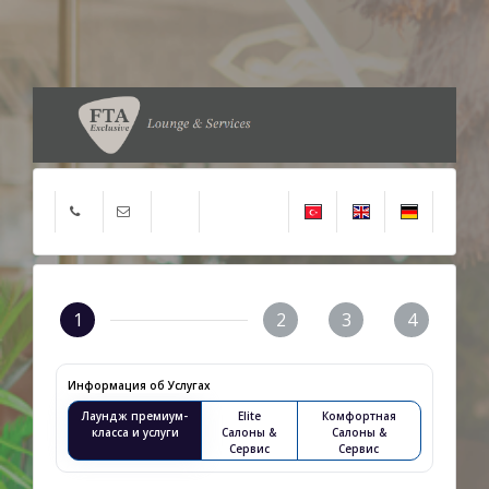
1
2
3
4
Информация об Услугах
Лаундж премиум-
Elite
Комфортная
класса и услуги
Салоны &
Салоны &
Сервис
Сервис